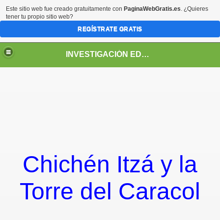
Este sitio web fue creado gratuitamente con
PaginaWebGratis.es
. ¿Quieres
tener tu propio sitio web?
REGÍSTRATE GRATIS
INVESTIGACIÓN EDUCATIVA. Página Personal: Rubén Belandria
IS ZAMBRANO"
Chichén Itzá y la
eñanza de las Ciencias, Pueblo Llano 2008
Torre del Caracol